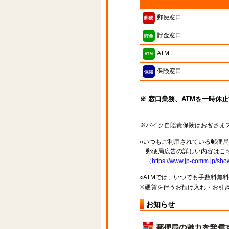
郵便窓口
貯金窓口
ATM
保険窓口
※ 窓口業務、ATMを一時休
※バイク自賠責保険はお客さま
○いつもご利用されている郵便
郵便局広告の詳しい内容はこち
（
https://www.jp-comm.jp/s
○ATMでは、いつでも手数料無
※硬貨を伴うお預け入れ・お引き
お知らせ