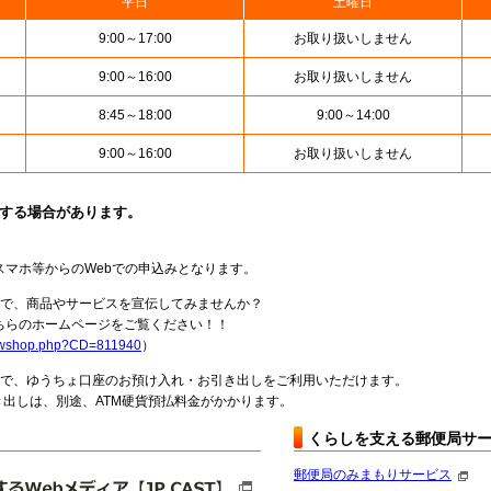
平日
土曜日
9:00～17:00
お取り扱いしません
9:00～16:00
お取り扱いしません
8:45～18:00
9:00～14:00
9:00～16:00
お取り扱いしません
止する場合があります。
スマホ等からのWebでの申込みとなります。
局で、商品やサービスを宣伝してみませんか？
らのホームページをご覧ください！！
howshop.php?CD=811940
）
料で、ゆうちょ口座のお預け入れ・お引き出しをご利用いただけます。
出しは、別途、ATM硬貨預払料金がかかります。
くらしを支える郵便局サ
郵便局のみまもりサービス