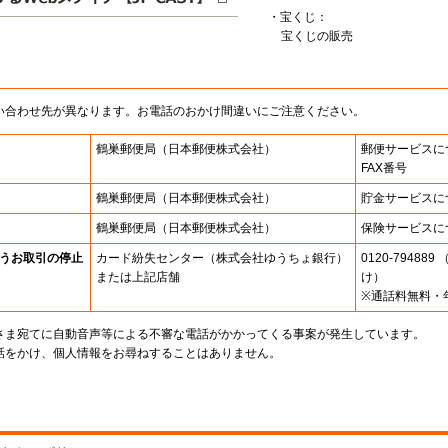
・宝くじ：
宝くじの販売
い合わせ先が異なります。お電話のおかけ間違いにご注意ください。
鶴巣郵便局
（日本郵便株式会社）
郵便サービスに
FAX番号
鶴巣郵便局
（日本郵便株式会社）
貯金サービスに
鶴巣郵便局
（日本郵便株式会社）
保険サービスに
うお取引の停止
カード紛失センター
（株式会社ゆうちょ銀行）
0120-7948
または上記店舗
け）
※通話料無料・
さま宛てに自動音声等による不審な電話がかかってくる事案が発生しています。
話をかけ、個人情報をお尋ねすることはありません。
。