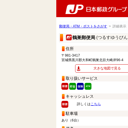
郵便局・ATM・ポストをさがす
> 詳細表示
(つるすゆうびん
鶴巣郵便局
住所
〒981-3417
宮城県黒川郡大和町鶴巣北目大崎岸96-4
大きな地図で見る
取り扱いサービス
キャッシュレス
詳しくは
こちら
駐車場
あり（6台）