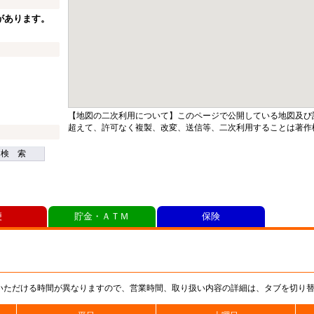
があります。
【地図の二次利用について】このページで公開している地図及び
超えて、許可なく複製、改変、送信等、二次利用することは著作
検 索
便
貯金・ＡＴＭ
保険
いただける時間が異なりますので、営業時間、取り扱い内容の詳細は、タブを切り