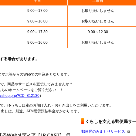
平日
土曜日
9:00～17:00
お取り扱いしません
9:00～16:00
お取り扱いしません
9:00～17:30
9:00～12:30
9:00～16:00
お取り扱いしません
止する場合があります。
スマホ等からのWebでの申込みとなります。
局で、商品やサービスを宣伝してみませんか？
らのホームページをご覧ください！！
howshop.php?CD=812130
）
料で、ゆうちょ口座のお預け入れ・お引き出しをご利用いただけます。
出しは、別途、ATM硬貨預払料金がかかります。
くらしを支える郵便局サ
郵便局のみまもりサービス