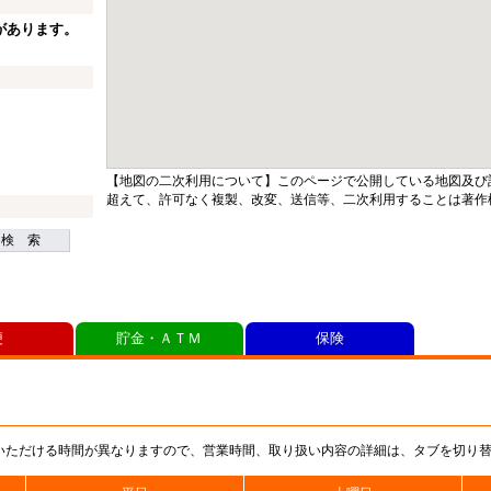
があります。
【地図の二次利用について】このページで公開している地図及び
超えて、許可なく複製、改変、送信等、二次利用することは著作
検 索
便
貯金・ＡＴＭ
保険
いただける時間が異なりますので、営業時間、取り扱い内容の詳細は、タブを切り