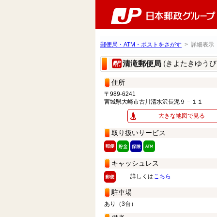
郵便局・ATM・ポストをさがす
> 詳細表示
(きよたきゆうび
清滝郵便局
住所
〒989-6241
宮城県大崎市古川清水沢長泥９－１１
大きな地図で見る
取り扱いサービス
キャッシュレス
詳しくは
こちら
駐車場
あり（3台）