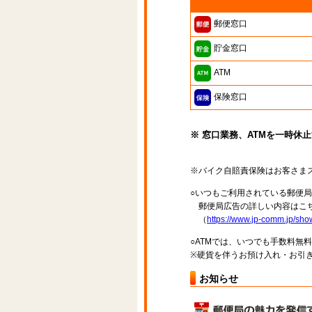
郵便窓口
貯金窓口
ATM
保険窓口
※ 窓口業務、ATMを一時休
※バイク自賠責保険はお客さま
○いつもご利用されている郵便
郵便局広告の詳しい内容はこち
（
https://www.jp-comm.jp/s
○ATMでは、いつでも手数料無
※硬貨を伴うお預け入れ・お引き
お知らせ