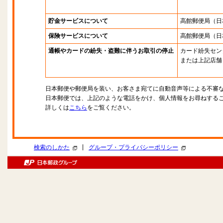
貯金サービスについて
高館郵便局
（日
保険サービスについて
高館郵便局
（日
通帳やカードの紛失・盗難に伴うお取引の停止
カード紛失セン
または上記店舗
日本郵便や郵便局を装い、お客さま宛てに自動音声等による不審
日本郵便では、上記のような電話をかけ、個人情報をお尋ねする
詳しくは
こちら
をご覧ください。
|
検索のしかた
グループ・プライバシーポリシー