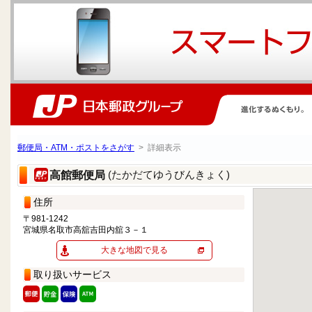
郵便局・ATM・ポストをさがす
> 詳細表示
(たかだてゆうびんきょく)
高館郵便局
住所
〒981-1242
宮城県名取市高舘吉田内舘３－１
大きな地図で見る
取り扱いサービス