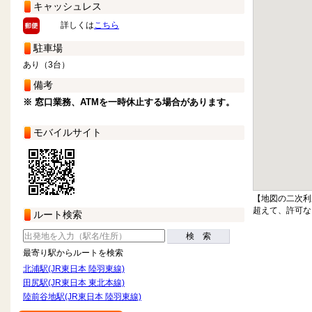
キャッシュレス
詳しくは
こちら
駐車場
あり（3台）
備考
※ 窓口業務、ATMを一時休止する場合があります。
モバイルサイト
【地図の二次利
超えて、許可な
ルート検索
検 索
最寄り駅からルートを検索
北浦駅(JR東日本 陸羽東線)
田尻駅(JR東日本 東北本線)
陸前谷地駅(JR東日本 陸羽東線)