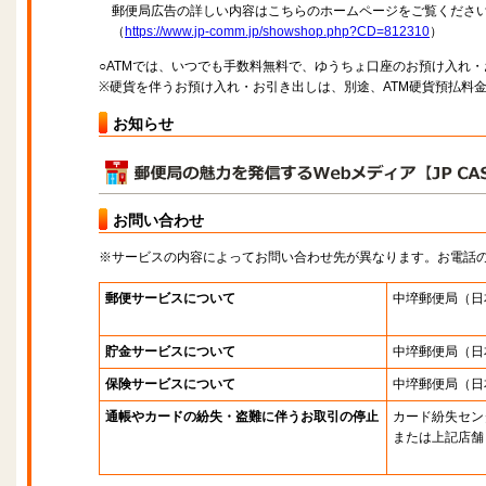
郵便局広告の詳しい内容はこちらのホームページをご覧くださ
（
https://www.jp-comm.jp/showshop.php?CD=812310
）
○ATMでは、いつでも手数料無料で、ゆうちょ口座のお預け入れ
※硬貨を伴うお預け入れ・お引き出しは、別途、ATM硬貨預払料
お知らせ
お問い合わせ
※サービスの内容によってお問い合わせ先が異なります。お電話
郵便サービスについて
中埣郵便局
（日
貯金サービスについて
中埣郵便局
（日
保険サービスについて
中埣郵便局
（日
通帳やカードの紛失・盗難に伴うお取引の停止
カード紛失セン
または上記店舗