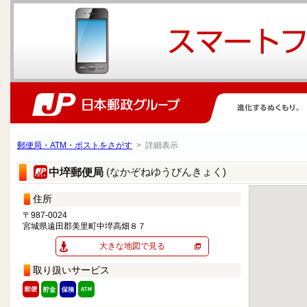
郵便局・ATM・ポストをさがす
> 詳細表示
(なかぞねゆうびんきょく)
中埣郵便局
住所
〒987-0024
宮城県遠田郡美里町中埣高畑８７
大きな地図で見る
取り扱いサービス