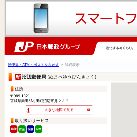
郵便局・ATM・ポストをさがす
> 詳細表示
(ぬまべゆうびんきょく)
沼辺郵便局
住所
〒989-1321
宮城県柴田郡村田町沼辺寄井２３７
大きな地図で見る
取り扱いサービス