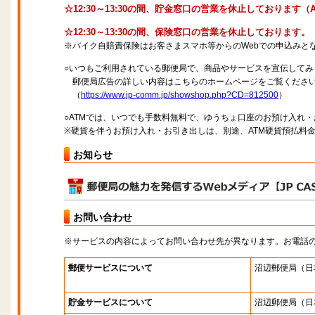
☆12:30～13:30の間、貯金窓口の営業を休止しております
☆12:30～13:30の間、保険窓口の営業を休止しております。
※バイク自賠責保険はお客さまスマホ等からのWebでの申込みと
○いつもご利用されている郵便局で、商品やサービスを宣伝してみ
郵便局広告の詳しい内容はこちらのホームページをご覧くださ
（
https://www.jp-comm.jp/showshop.php?CD=812500
）
○ATMでは、いつでも手数料無料で、ゆうちょ口座のお預け入れ
※硬貨を伴うお預け入れ・お引き出しは、別途、ATM硬貨預払料
お知らせ
お問い合わせ
※サービスの内容によってお問い合わせ先が異なります。お電話
郵便サービスについて
沼辺郵便局
（日
貯金サービスについて
沼辺郵便局
（日