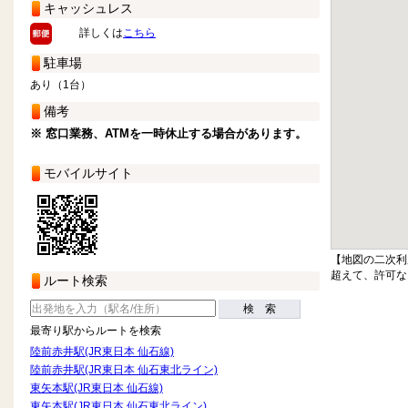
キャッシュレス
詳しくは
こちら
駐車場
あり（1台）
備考
※ 窓口業務、ATMを一時休止する場合があります。
モバイルサイト
【地図の二次利
超えて、許可な
ルート検索
検 索
最寄り駅からルートを検索
陸前赤井駅(JR東日本 仙石線)
陸前赤井駅(JR東日本 仙石東北ライン)
東矢本駅(JR東日本 仙石線)
東矢本駅(JR東日本 仙石東北ライン)