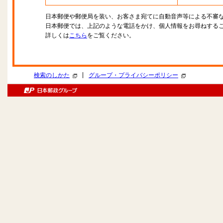
日本郵便や郵便局を装い、お客さま宛てに自動音声等による不審
日本郵便では、上記のような電話をかけ、個人情報をお尋ねする
詳しくは
こちら
をご覧ください。
|
検索のしかた
グループ・プライバシーポリシー