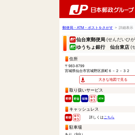
郵便局・ATM・ポストをさがす
> 詳細表示
(せんだいひ
仙台東郵便局
(
ゆうちょ銀行 仙台東店
住所
〒983-8799
宮城県仙台市宮城野区原町６－２－３２
大きな地図で見る
取り扱いサービス
キャッシュレス
詳しくは
こちら
駐車場
あり（9台）