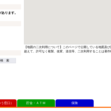
があります。
【地図の二次利用について】このページで公開している地図及び
超えて、許可なく複製、改変、送信等、二次利用することは著作
検 索
ゆう窓口）
貯金・ＡＴＭ
保険