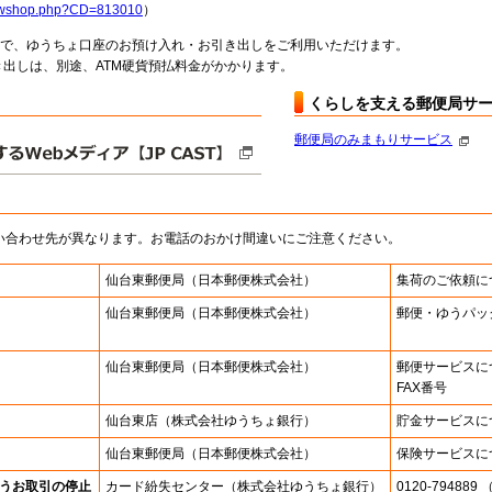
howshop.php?CD=813010
）
料で、ゆうちょ口座のお預け入れ・お引き出しをご利用いただけます。
出しは、別途、ATM硬貨預払料金がかかります。
くらしを支える郵便局サ
郵便局のみまもりサービス
い合わせ先が異なります。お電話のおかけ間違いにご注意ください。
仙台東郵便局
（日本郵便株式会社）
集荷のご依頼に
仙台東郵便局
（日本郵便株式会社）
郵便・ゆうパッ
仙台東郵便局
（日本郵便株式会社）
郵便サービスに
FAX番号
仙台東店
（株式会社ゆうちょ銀行）
貯金サービスに
仙台東郵便局
（日本郵便株式会社）
保険サービスに
うお取引の停止
カード紛失センター
（株式会社ゆうちょ銀行）
0120-7948