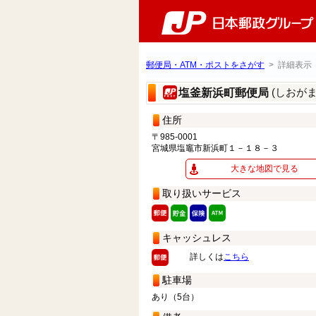
郵便局・ATM・ポストをさがす
> 詳細表示
(しおが
塩釜新浜町郵便局
住所
〒985-0001
宮城県塩竈市新浜町１－１８－３
大きな地図で見る
取り扱いサービス
キャッシュレス
詳しくは
こちら
駐車場
あり（5台）