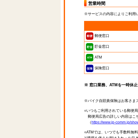
営業時間
※サービスの内容によりご利用
郵便窓口
貯金窓口
ATM
保険窓口
※ 窓口業務、ATMを一時休
※バイク自賠責保険はお客さま
○いつもご利用されている郵便
郵便局広告の詳しい内容はこち
（
https://www.jp-comm.jp/s
○ATMでは、いつでも手数料無