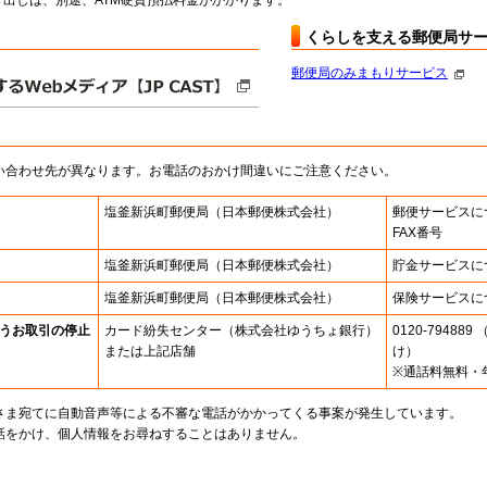
出しは、別途、ATM硬貨預払料金がかかります。
くらしを支える郵便局サ
郵便局のみまもりサービス
い合わせ先が異なります。お電話のおかけ間違いにご注意ください。
塩釜新浜町郵便局
（日本郵便株式会社）
郵便サービスに
FAX番号
塩釜新浜町郵便局
（日本郵便株式会社）
貯金サービスに
塩釜新浜町郵便局
（日本郵便株式会社）
保険サービスに
うお取引の停止
カード紛失センター
（株式会社ゆうちょ銀行）
0120-7948
または上記店舗
け）
※通話料無料・
さま宛てに自動音声等による不審な電話がかかってくる事案が発生しています。
話をかけ、個人情報をお尋ねすることはありません。
。