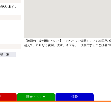
があります。
【地図の二次利用について】このページで公開している地図及び
超えて、許可なく複製、改変、送信等、二次利用することは著作
検 索
便
貯金・ＡＴＭ
保険