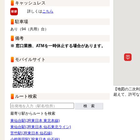
キャッシュレス
詳しくは
こちら
駐車場
あり（94（共用）台）
備考
※ 窓口業務、ATMを一時休止する場合があります。
モバイルサイト
【地図の二次利
超えて、許可な
ルート検索
検 索
最寄り駅からルートを検索
東仙台駅(JR東日本 東北本線)
東仙台駅(JR東日本 仙石東北ライン)
苦竹駅(JR東日本 仙石線)
小鶴新田駅(JR東日本 仙石線)