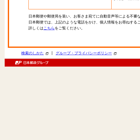
日本郵便や郵便局を装い、お客さま宛てに自動音声等による不審
日本郵便では、上記のような電話をかけ、個人情報をお尋ねする
詳しくは
こちら
をご覧ください。
|
検索のしかた
グループ・プライバシーポリシー