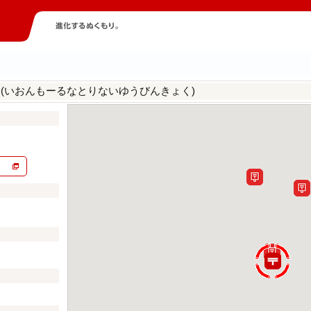
(いおんもーるなとりないゆうびんきょく)
局