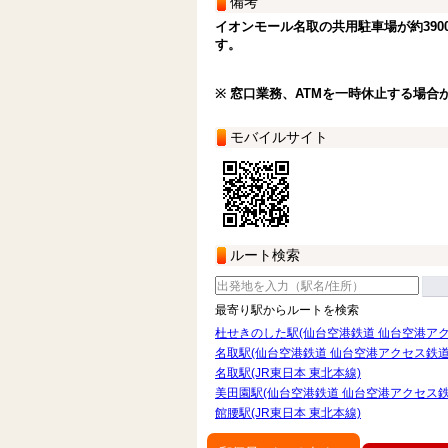
備考
イオンモール名取の共用駐車場が約390
す。
※ 窓口業務、ATMを一時休止する場合
モバイルサイト
ルート検索
最寄り駅からルートを検索
杜せきのした駅(仙台空港鉄道 仙台空港アク
名取駅(仙台空港鉄道 仙台空港アクセス鉄道
名取駅(JR東日本 東北本線)
美田園駅(仙台空港鉄道 仙台空港アクセス鉄
館腰駅(JR東日本 東北本線)