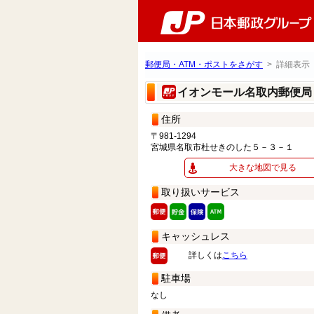
郵便局・ATM・ポストをさがす
> 詳細表示
イオンモール名取内郵便
住所
〒981-1294
宮城県名取市杜せきのした５－３－１
大きな地図で見る
取り扱いサービス
キャッシュレス
詳しくは
こちら
駐車場
なし