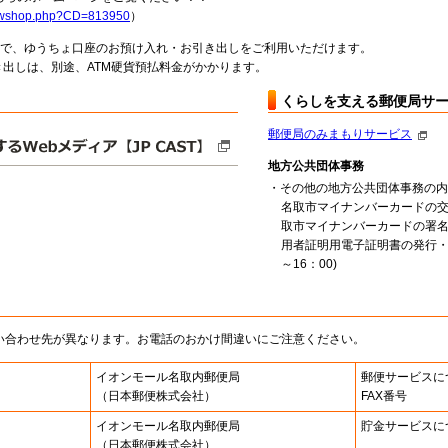
howshop.php?CD=813950
）
料で、ゆうちょ口座のお預け入れ・お引き出しをご利用いただけます。
出しは、別途、ATM硬貨預払料金がかかります。
くらしを支える郵便局サ
郵便局のみまもりサービス
地方公共団体事務
・その他の地方公共団体事務の内
名取市マイナンバーカードの
取市マイナンバーカードの署
用者証明用電子証明書の発行・
～16：00)
い合わせ先が異なります。お電話のおかけ間違いにご注意ください。
イオンモール名取内郵便局
郵便サービスに
（日本郵便株式会社）
FAX番号
イオンモール名取内郵便局
貯金サービスに
（日本郵便株式会社）