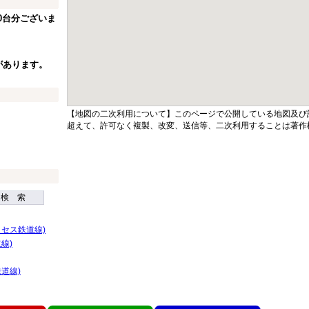
0台分ございま
があります。
【地図の二次利用について】このページで公開している地図及び
超えて、許可なく複製、改変、送信等、二次利用することは著作
検 索
セス鉄道線)
線)
道線)