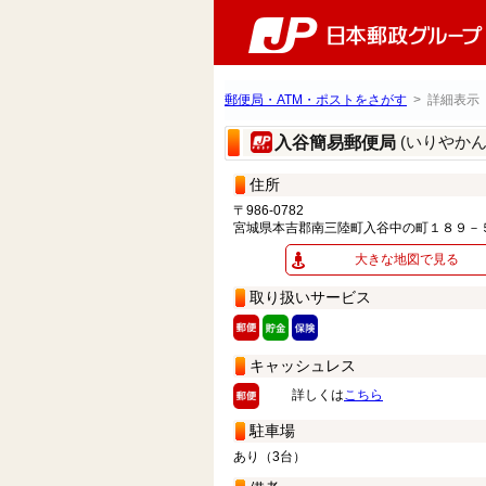
郵便局・ATM・ポストをさがす
> 詳細表示
(いりやか
入谷簡易郵便局
住所
〒986-0782
宮城県本吉郡南三陸町入谷中の町１８９－
大きな地図で見る
取り扱いサービス
キャッシュレス
詳しくは
こちら
駐車場
あり（3台）