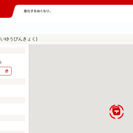
んいゆうびんきょく)
５