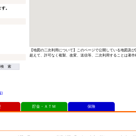
ます。
【地図の二次利用について】このページで公開している地図及び
超えて、許可なく複製、改変、送信等、二次利用することは著作
検 索
)
便
貯金・ＡＴＭ
保険