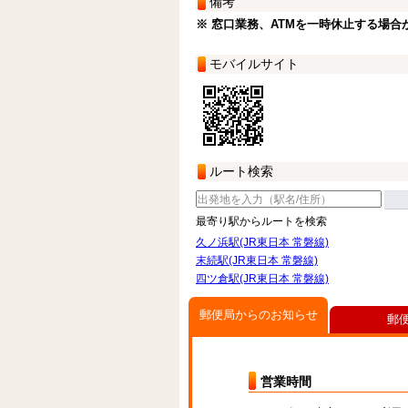
備考
※ 窓口業務、ATMを一時休止する場合
モバイルサイト
ルート検索
最寄り駅からルートを検索
久ノ浜駅(JR東日本 常磐線)
末続駅(JR東日本 常磐線)
四ツ倉駅(JR東日本 常磐線)
郵便局からのお知らせ
郵
営業時間