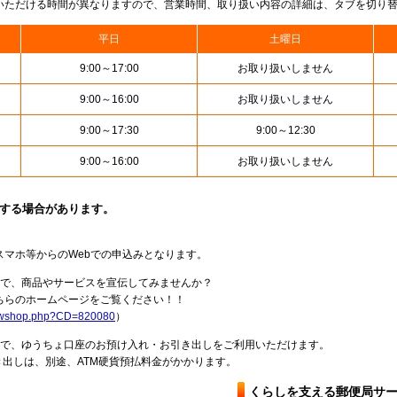
いただける時間が異なりますので、営業時間、取り扱い内容の詳細は、タブを切り
平日
土曜日
9:00～17:00
お取り扱いしません
9:00～16:00
お取り扱いしません
9:00～17:30
9:00～12:30
9:00～16:00
お取り扱いしません
止する場合があります。
スマホ等からのWebでの申込みとなります。
局で、商品やサービスを宣伝してみませんか？
らのホームページをご覧ください！！
howshop.php?CD=820080
）
料で、ゆうちょ口座のお預け入れ・お引き出しをご利用いただけます。
出しは、別途、ATM硬貨預払料金がかかります。
くらしを支える郵便局サ