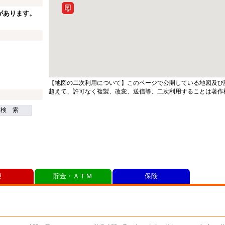
があります。
【地図の二次利用について】このページで公開している地図及び
超えて、許可なく複製、改変、送信等、二次利用することは著作
検 索
便
貯金・ＡＴＭ
保険