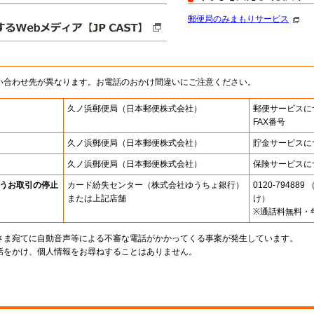
郵便局のみまもりサービス
い合わせ先が異なります。お電話のおかけ間違いにご注意ください。
久ノ浜郵便局
（日本郵便株式会社）
郵便サービスに
FAX番号
久ノ浜郵便局
（日本郵便株式会社）
貯金サービスに
久ノ浜郵便局
（日本郵便株式会社）
保険サービスに
うお取引の停止
カード紛失センター
（株式会社ゆうちょ銀行）
0120-7948
または上記店舗
け）
※通話料無料・
さま宛てに自動音声等による不審な電話がかかってくる事案が発生しています。
話をかけ、個人情報をお尋ねすることはありません。
。