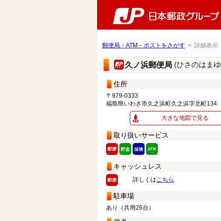
郵便局・ATM・ポストをさがす
> 詳細表示
(ひさのはまゆ
久ノ浜郵便局
住所
〒979-0333
福島県いわき市久之浜町久之浜字北町134
大きな地図で見る
取り扱いサービス
キャッシュレス
詳しくは
こちら
駐車場
あり（共用26台）