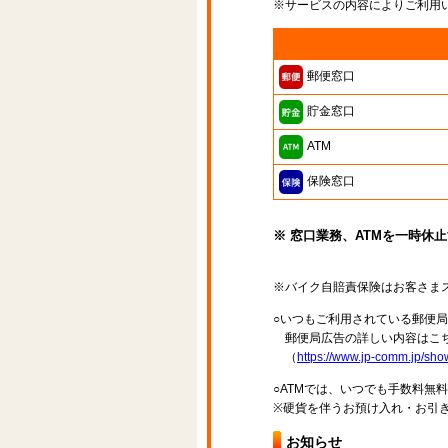
※サービスの内容によりご利用
郵便窓口
貯金窓口
ATM
保険窓口
※ 窓口業務、ATMを一時休
※バイク自賠責保険はお客さま
○いつもご利用されている郵便
郵便局広告の詳しい内容はこち
（
https://www.jp-comm.jp/s
○ATMでは、いつでも手数料無
※硬貨を伴うお預け入れ・お引き
お知らせ