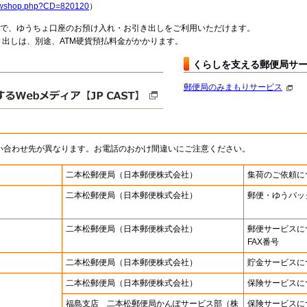
howshop.php?CD=820120
）
料で、ゆうちょ口座のお預け入れ・お引き出しをご利用いただけます。
出しは、別途、ATM硬貨預払料金がかかります。
くらしを支える郵便局サ
郵便局のみまもりサービス
い合わせ先が異なります。お電話のおかけ間違いにご注意ください。
二本松郵便局
（日本郵便株式会社）
集荷のご依頼に
二本松郵便局
（日本郵便株式会社）
郵便・ゆうパッ
二本松郵便局
（日本郵便株式会社）
郵便サービスに
FAX番号
二本松郵便局
（日本郵便株式会社）
貯金サービスに
二本松郵便局
（日本郵便株式会社）
保険サービスに
福島支店 二本松郵便局かんぽサービス部（株
保険サービスに