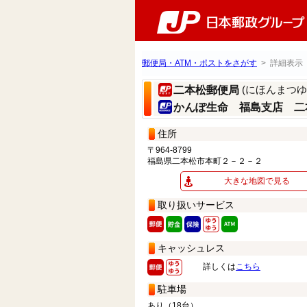
郵便局・ATM・ポストをさがす
> 詳細表示
(にほんまつゆ
二本松郵便局
かんぽ生命 福島支店 二
住所
〒964-8799
福島県二本松市本町２－２－２
大きな地図で見る
取り扱いサービス
キャッシュレス
詳しくは
こちら
駐車場
あり（18台）