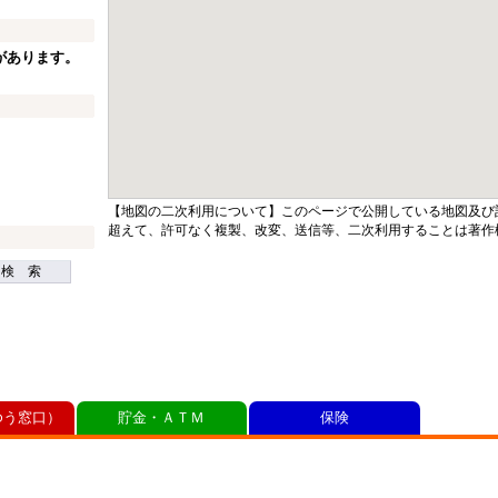
があります。
【地図の二次利用について】このページで公開している地図及び
超えて、許可なく複製、改変、送信等、二次利用することは著作
検 索
ゆう窓口）
貯金・ＡＴＭ
保険