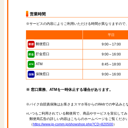
営業時間
※サービスの内容によりご利用いただける時間が異なりますので
平日
郵便窓口
9:00～17:00
貯金窓口
9:00～16:00
ATM
8:45～18:00
保険窓口
9:00～16:00
※ 窓口業務、ATMを一時休止する場合があります。
※バイク自賠責保険はお客さまスマホ等からのWebでの申込みと
○いつもご利用されている郵便局で、商品やサービスを宣伝してみ
郵便局広告の詳しい内容はこちらのホームページをご覧くださ
（
https://www.jp-comm.jp/showshop.php?CD=820500
）