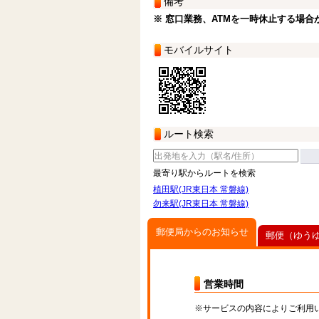
備考
※ 窓口業務、ATMを一時休止する場合
モバイルサイト
ルート検索
最寄り駅からルートを検索
植田駅(JR東日本 常磐線)
勿来駅(JR東日本 常磐線)
郵便局からのお知らせ
郵便（ゆう
営業時間
※サービスの内容によりご利用