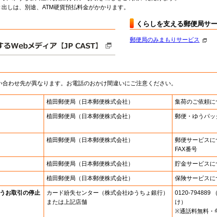
出しは、別途、ATM硬貨預払料金がかかります。
くらしを支える郵便局サ
郵便局のみまもりサービス
い合わせ先が異なります。お電話のおかけ間違いにご注意ください。
植田郵便局
（日本郵便株式会社）
集荷のご依頼に
植田郵便局
（日本郵便株式会社）
郵便・ゆうパッ
植田郵便局
（日本郵便株式会社）
郵便サービスに
FAX番号
植田郵便局
（日本郵便株式会社）
貯金サービスに
植田郵便局
（日本郵便株式会社）
保険サービスに
うお取引の停止
カード紛失センター
（株式会社ゆうちょ銀行）
0120-7948
または上記店舗
け）
※通話料無料・