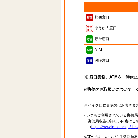
郵便窓口
ゆうゆう窓口
貯金窓口
ATM
保険窓口
※ 窓口業務、ATMを一時休
※郵便のお取扱いについて、
※バイク自賠責保険はお客さま
○いつもご利用されている郵便
郵便局広告の詳しい内容はこち
（
https://www.jp-comm.jp/s
○ATMでは、いつでも手数料無