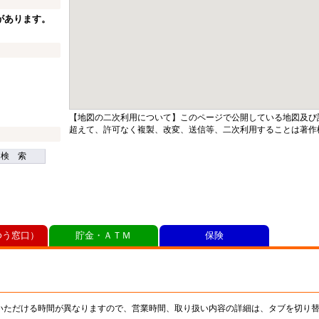
があります。
【地図の二次利用について】このページで公開している地図及び
超えて、許可なく複製、改変、送信等、二次利用することは著作
検 索
ゆう窓口）
貯金・ＡＴＭ
保険
いただける時間が異なりますので、営業時間、取り扱い内容の詳細は、タブを切り