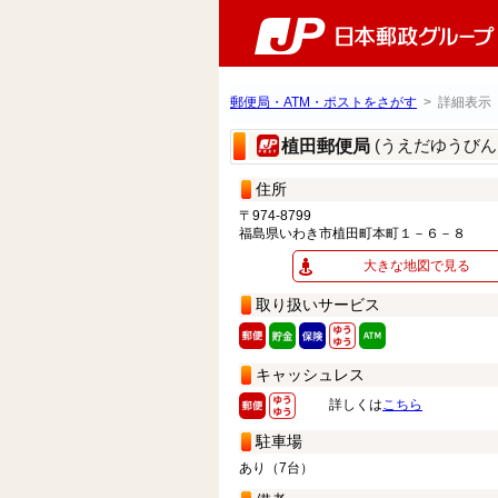
郵便局・ATM・ポストをさがす
> 詳細表示
(うえだゆうびん
植田郵便局
住所
〒974-8799
福島県いわき市植田町本町１－６－８
大きな地図で見る
取り扱いサービス
キャッシュレス
詳しくは
こちら
駐車場
あり（7台）