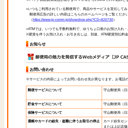
○いつもご利用されている郵便局で、商品やサービスを宣伝してみ
郵便局広告の詳しい内容はこちらのホームページをご覧くださ
（
https://www.jp-comm.jp/showshop.php?CD=820730
）
○ATMでは、いつでも手数料無料で、ゆうちょ口座のお預け入れ
※硬貨を伴うお預け入れ・お引き出しは、別途、ATM硬貨預払料
お知らせ
お問い合わせ
※サービスの内容によってお問い合わせ先が異なります。お電話
郵便サービスについて
守山郵便局
（日
貯金サービスについて
守山郵便局
（日
保険サービスについて
守山郵便局
（日
通帳やカードの紛失・盗難に伴うお取引の停止
カード紛失セン
または上記店舗