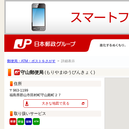
郵便局・ATM・ポストをさがす
> 詳細表示
(もりやまゆうびんきょく)
守山郵便局
住所
〒963-1199
福島県郡山市田村町守山殿町２７
大きな地図で見る
取り扱いサービス