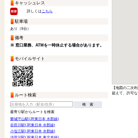
キャッシュレス
詳しくは
こちら
駐車場
あり（9台）
備考
※ 窓口業務、ATMを一時休止する場合があります。
モバイルサイト
【地図の二次利
超えて、許可な
ルート検索
検 索
最寄り駅からルートを検索
磐城守山駅(JR東日本 水郡線)
谷田川駅(JR東日本 水郡線)
小塩江駅(JR東日本 水郡線)
須賀川駅(JR東日本 東北本線)