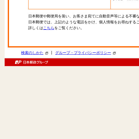
日本郵便や郵便局を装い、お客さま宛てに自動音声等による不審
日本郵便では、上記のような電話をかけ、個人情報をお尋ねする
詳しくは
こちら
をご覧ください。
|
検索のしかた
グループ・プライバシーポリシー