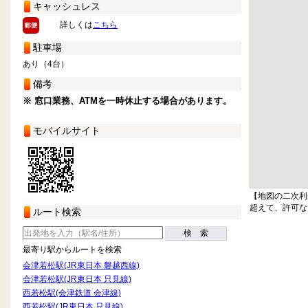
キャッシュレス
詳しくは
こちら
駐車場
あり（4台）
備考
※ 窓口業務、ATMを一時休止する場合があります。
モバイルサイト
【地図の二次利
超えて、許可な
ルート検索
検 索
最寄り駅からルートを検索
会津若松駅(JR東日本 磐越西線)
会津若松駅(JR東日本 只見線)
西若松駅(会津鉄道 会津線)
西若松駅(JR東日本 只見線)