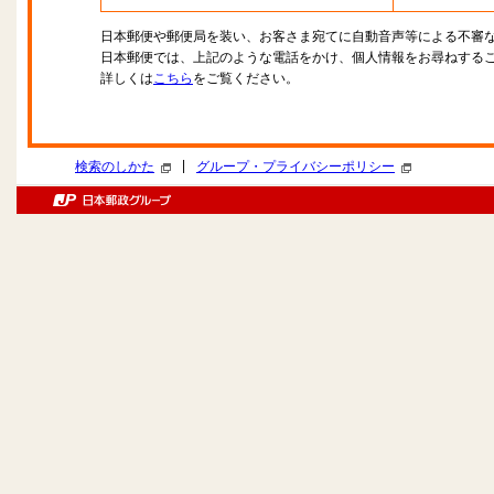
日本郵便や郵便局を装い、お客さま宛てに自動音声等による不審
日本郵便では、上記のような電話をかけ、個人情報をお尋ねする
詳しくは
こちら
をご覧ください。
|
検索のしかた
グループ・プライバシーポリシー