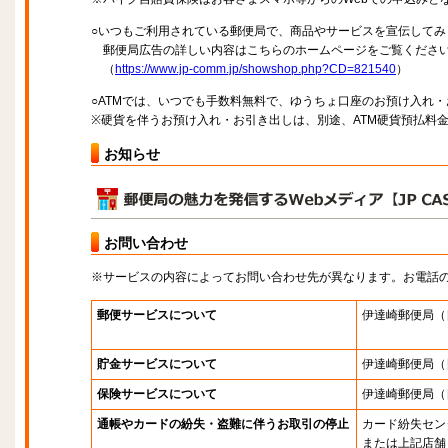
○いつもご利用されている郵便局で、商品やサービスを宣伝してみ
郵便局広告の詳しい内容はこちらのホームページをご覧くださ
（
https://www.jp-comm.jp/showshop.php?CD=821540
）
○ATMでは、いつでも手数料無料で、ゆうちょ口座のお預け入れ
※硬貨を伴うお預け入れ・お引き出しは、別途、ATM硬貨預払料
お知らせ
お問い合わせ
※サービスの内容によってお問い合わせ先が異なります。お電話
郵便サービスについて
伊達崎郵便局
（
貯金サービスについて
伊達崎郵便局
（
保険サービスについて
伊達崎郵便局
（
通帳やカードの紛失・盗難に伴うお取引の停止
カード紛失セン
または上記店舗