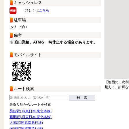
キャッシュレス
詳しくは
こちら
駐車場
あり（4台）
備考
※ 窓口業務、ATMを一時休止する場合があります。
モバイルサイト
【地図の二次利
超えて、許可な
ルート検索
検 索
最寄り駅からルートを検索
桑折駅(JR東日本 東北本線)
藤田駅(JR東日本 東北本線)
大泉駅(阿武隈急行線)
保原駅(阿武隈急行線)