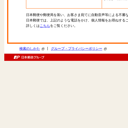
日本郵便や郵便局を装い、お客さま宛てに自動音声等による不審
日本郵便では、上記のような電話をかけ、個人情報をお尋ねする
詳しくは
こちら
をご覧ください。
|
検索のしかた
グループ・プライバシーポリシー