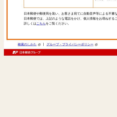
日本郵便や郵便局を装い、お客さま宛てに自動音声等による不審
日本郵便では、上記のような電話をかけ、個人情報をお尋ねする
詳しくは
こちら
をご覧ください。
|
検索のしかた
グループ・プライバシーポリシー