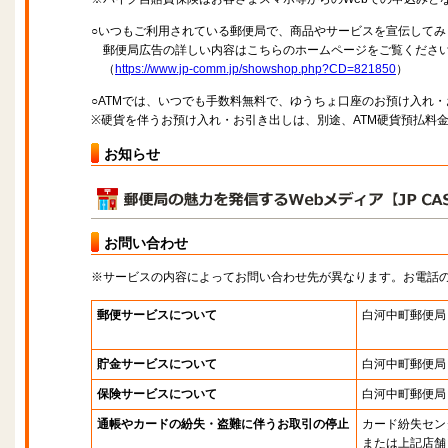
○いつもご利用されている郵便局で、商品やサービスを宣伝してみ
郵便局広告の詳しい内容はこちらのホームページをご覧くださ
（
https://www.jp-comm.jp/showshop.php?CD=821850
）
○ATMでは、いつでも手数料無料で、ゆうちょ口座のお預け入れ
※硬貨を伴うお預け入れ・お引き出しは、別途、ATM硬貨預払料
お知らせ
お問い合わせ
※サービスの内容によってお問い合わせ先が異なります。お電話
郵便サービスについて
白河中町郵便局
貯金サービスについて
白河中町郵便局
保険サービスについて
白河中町郵便局
通帳やカードの紛失・盗難に伴うお取引の停止
カード紛失セン
または上記店舗