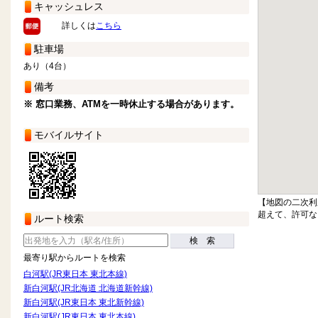
キャッシュレス
詳しくは
こちら
駐車場
あり（4台）
備考
※ 窓口業務、ATMを一時休止する場合があります。
モバイルサイト
【地図の二次利
超えて、許可な
ルート検索
検 索
最寄り駅からルートを検索
白河駅(JR東日本 東北本線)
新白河駅(JR北海道 北海道新幹線)
新白河駅(JR東日本 東北新幹線)
新白河駅(JR東日本 東北本線)