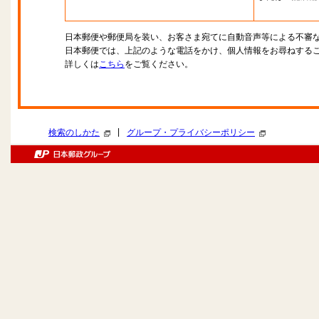
日本郵便や郵便局を装い、お客さま宛てに自動音声等による不審
日本郵便では、上記のような電話をかけ、個人情報をお尋ねする
詳しくは
こちら
をご覧ください。
|
検索のしかた
グループ・プライバシーポリシー