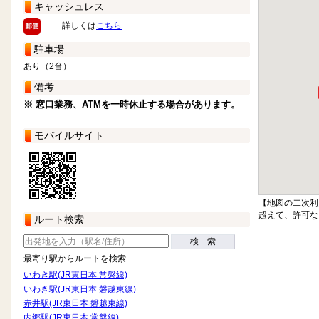
キャッシュレス
詳しくは
こちら
駐車場
あり（2台）
備考
※ 窓口業務、ATMを一時休止する場合があります。
モバイルサイト
【地図の二次利
超えて、許可な
ルート検索
検 索
最寄り駅からルートを検索
いわき駅(JR東日本 常磐線)
いわき駅(JR東日本 磐越東線)
赤井駅(JR東日本 磐越東線)
内郷駅(JR東日本 常磐線)