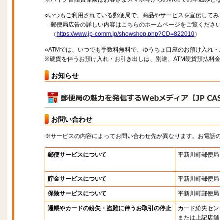
○いつもご利用されている郵便局で、商品やサービスを宣伝してみ
郵便局広告の詳しい内容はこちらのホームページをご覧くださ
（
https://www.jp-comm.jp/showshop.php?CD=822010
）
○ATMでは、いつでも手数料無料で、ゆうちょ口座のお預け入れ
※硬貨を伴うお預け入れ・お引き出しは、別途、ATM硬貨預払料
お知らせ
お問い合わせ
※サービスの内容によってお問い合わせ先が異なります。お電話
郵便サービスについて
平新川町郵便局
貯金サービスについて
平新川町郵便局
保険サービスについて
平新川町郵便局
通帳やカードの紛失・盗難に伴うお取引の停止
カード紛失セン
または上記店舗