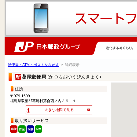
郵便局・ATM・ポストをさがす
> 詳細表示
(かつらおゆうびんきょく)
葛尾郵便局
住所
〒979-1699
福島県双葉郡葛尾村落合西ノ内３５－１
大きな地図で見る
取り扱いサービス