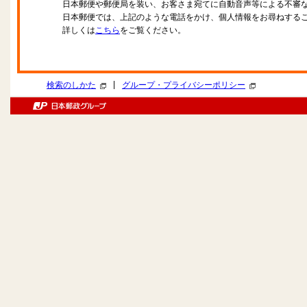
日本郵便や郵便局を装い、お客さま宛てに自動音声等による不審
日本郵便では、上記のような電話をかけ、個人情報をお尋ねする
詳しくは
こちら
をご覧ください。
|
検索のしかた
グループ・プライバシーポリシー