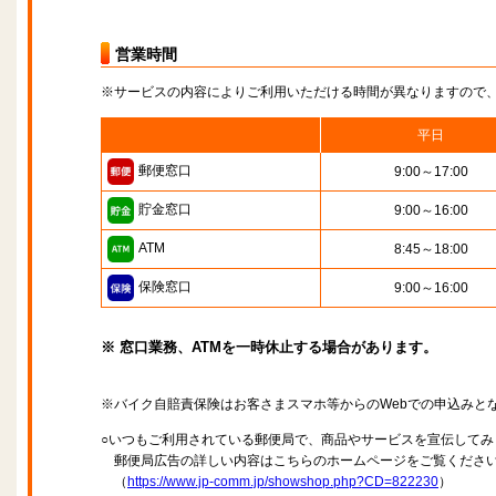
営業時間
※サービスの内容によりご利用いただける時間が異なりますので
平日
郵便窓口
9:00～17:00
貯金窓口
9:00～16:00
ATM
8:45～18:00
保険窓口
9:00～16:00
※ 窓口業務、ATMを一時休止する場合があります。
※バイク自賠責保険はお客さまスマホ等からのWebでの申込みと
○いつもご利用されている郵便局で、商品やサービスを宣伝してみ
郵便局広告の詳しい内容はこちらのホームページをご覧くださ
（
https://www.jp-comm.jp/showshop.php?CD=822230
）