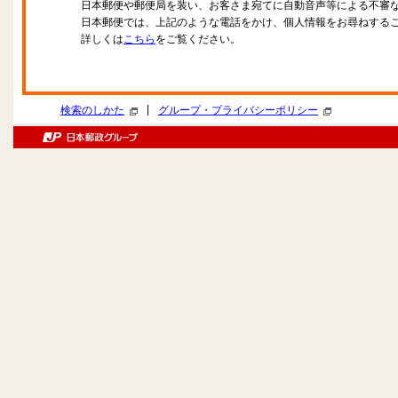
日本郵便や郵便局を装い、お客さま宛てに自動音声等による不審
日本郵便では、上記のような電話をかけ、個人情報をお尋ねする
詳しくは
こちら
をご覧ください。
|
検索のしかた
グループ・プライバシーポリシー