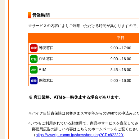
営業時間
※サービスの内容によりご利用いただける時間が異なりますので
平日
郵便窓口
9:00～17:00
貯金窓口
9:00～16:00
ATM
8:45～18:00
保険窓口
9:00～16:00
※ 窓口業務、ATMを一時休止する場合があります。
※バイク自賠責保険はお客さまスマホ等からのWebでの申込みと
○いつもご利用されている郵便局で、商品やサービスを宣伝してみ
郵便局広告の詳しい内容はこちらのホームページをご覧くださ
（
https://www.jp-comm.jp/showshop.php?CD=822320
）