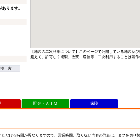
があります。
【地図の二次利用について】このページで公開している地図及び
超えて、許可なく複製、改変、送信等、二次利用することは著作
検 索
便
貯金・ＡＴＭ
保険
いただける時間が異なりますので、営業時間、取り扱い内容の詳細は、タブを切り