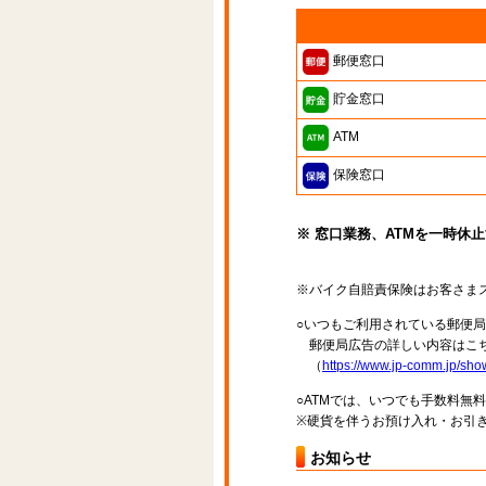
郵便窓口
貯金窓口
ATM
保険窓口
※ 窓口業務、ATMを一時休
※バイク自賠責保険はお客さま
○いつもご利用されている郵便
郵便局広告の詳しい内容はこち
（
https://www.jp-comm.jp/s
○ATMでは、いつでも手数料無
※硬貨を伴うお預け入れ・お引き
お知らせ