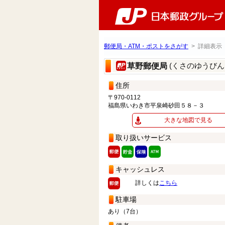
郵便局・ATM・ポストをさがす
> 詳細表示
(くさのゆうびん
草野郵便局
住所
〒970-0112
福島県いわき市平泉崎砂田５８－３
大きな地図で見る
取り扱いサービス
キャッシュレス
詳しくは
こちら
駐車場
あり（7台）