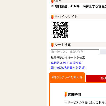
備考
※ 窓口業務、ATMを一時休止する場合
モバイルサイト
ルート検索
最寄り駅からルートを検索
草野駅(JR東日本 常磐線)
四ツ倉駅(JR東日本 常磐線)
郵便局からのお知らせ
郵
営業時間
※サービスの内容によりご利用