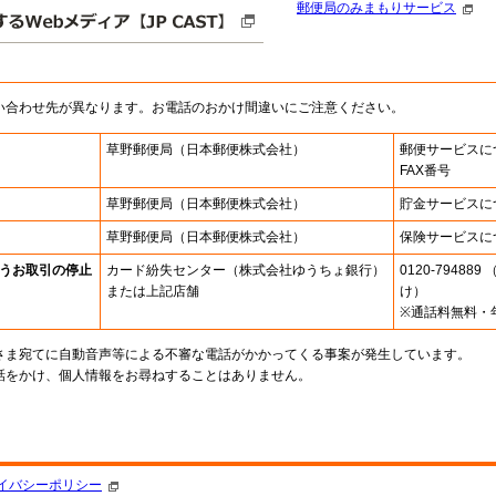
郵便局のみまもりサービス
い合わせ先が異なります。お電話のおかけ間違いにご注意ください。
草野郵便局
（日本郵便株式会社）
郵便サービスに
FAX番号
草野郵便局
（日本郵便株式会社）
貯金サービスに
草野郵便局
（日本郵便株式会社）
保険サービスに
うお取引の停止
カード紛失センター
（株式会社ゆうちょ銀行）
0120-7948
または上記店舗
け）
※通話料無料・
さま宛てに自動音声等による不審な電話がかかってくる事案が発生しています。
話をかけ、個人情報をお尋ねすることはありません。
。
イバシーポリシー