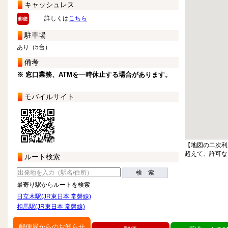
キャッシュレス
詳しくは
こちら
駐車場
あり（5台）
備考
※ 窓口業務、ATMを一時休止する場合があります。
モバイルサイト
【地図の二次利
超えて、許可な
ルート検索
検 索
最寄り駅からルートを検索
日立木駅(JR東日本 常磐線)
相馬駅(JR東日本 常磐線)
郵便局からのお知らせ