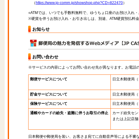
（
https://www.jp-comm.jp/showshop.php?CD=822470
）
○ATMでは、いつでも手数料無料で、ゆうちょ口座のお預け入れ
※硬貨を伴うお預け入れ・お引き出しは、別途、ATM硬貨預払料
お知らせ
お問い合わせ
※サービスの内容によってお問い合わせ先が異なります。お電話
郵便サービスについて
日立木郵便局
（
貯金サービスについて
日立木郵便局
（
保険サービスについて
日立木郵便局
（
通帳やカードの紛失・盗難に伴うお取引の停止
カード紛失セン
または上記店舗
日本郵便や郵便局を装い、お客さま宛てに自動音声等による不審