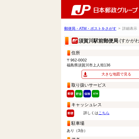
郵便局・ATM・ポストをさがす
> 詳細表示
(すかが
須賀川駅前郵便局
住所
〒962-0002
福島県須賀川市上人坦136
大きな地図で見る
取り扱いサービス
キャッシュレス
詳しくは
こちら
駐車場
あり（3台）