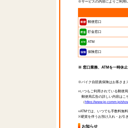
※サービスの内容によりご利用
郵便窓口
貯金窓口
ATM
保険窓口
※ 窓口業務、ATMを一時休
※バイク自賠責保険はお客さま
○いつもご利用されている郵便
郵便局広告の詳しい内容はこち
（
https://www.jp-comm.jp/s
○ATMでは、いつでも手数料無
※硬貨を伴うお預け入れ・お引き
お知らせ