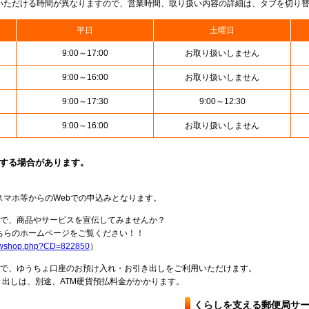
いただける時間が異なりますので、営業時間、取り扱い内容の詳細は、タブを切り
平日
土曜日
9:00～17:00
お取り扱いしません
9:00～16:00
お取り扱いしません
9:00～17:30
9:00～12:30
9:00～16:00
お取り扱いしません
止する場合があります。
スマホ等からのWebでの申込みとなります。
局で、商品やサービスを宣伝してみませんか？
らのホームページをご覧ください！！
howshop.php?CD=822850
）
料で、ゆうちょ口座のお預け入れ・お引き出しをご利用いただけます。
出しは、別途、ATM硬貨預払料金がかかります。
くらしを支える郵便局サ