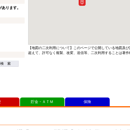
があります。
【地図の二次利用について】このページで公開している地図及び
超えて、許可なく複製、改変、送信等、二次利用することは著作
検 索
便
貯金・ＡＴＭ
保険