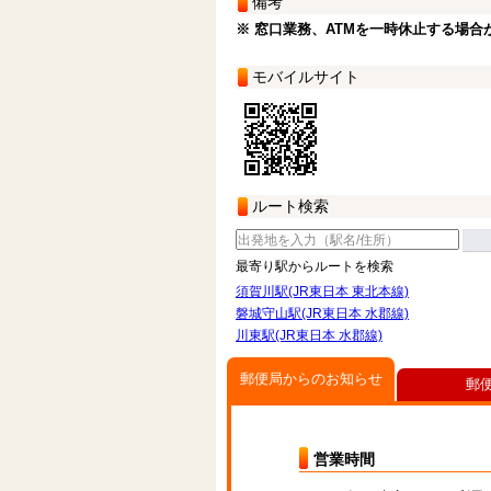
備考
※ 窓口業務、ATMを一時休止する場合
モバイルサイト
ルート検索
最寄り駅からルートを検索
須賀川駅(JR東日本 東北本線)
磐城守山駅(JR東日本 水郡線)
川東駅(JR東日本 水郡線)
郵便局からのお知らせ
郵
営業時間