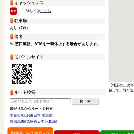
キャッシュレス
詳しくは
こちら
駐車場
あり（7台）
備考
※ 窓口業務、ATMを一時休止する場合があります。
モバイルサイト
【地図の二次利
超えて、許可な
ルート検索
検 索
最寄り駅からルートを検索
里白石駅(JR東日本 水郡線)
磐城浅川駅(JR東日本 水郡線)
郵便局からのお知らせ