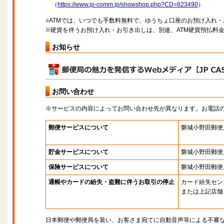
（
https://www.jp-comm.jp/showshop.php?CD=823490
）
○ATMでは、いつでも手数料無料で、ゆうちょ口座のお預け入れ
※硬貨を伴うお預け入れ・お引き出しは、別途、ATM硬貨預払料
お知らせ
お問い合わせ
※サービスの内容によってお問い合わせ先が異なります。お電話
郵便サービスについて
磐城小野田郵便
貯金サービスについて
磐城小野田郵便
保険サービスについて
磐城小野田郵便
通帳やカードの紛失・盗難に伴うお取引の停止
カード紛失セン
または上記店舗
日本郵便や郵便局を装い、お客さま宛てに自動音声等による不審