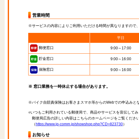
営業時間
※サービスの内容によりご利用いただける時間が異なりますので
平日
郵便窓口
9:00～17:00
貯金窓口
9:00～16:00
保険窓口
9:00～16:00
※ 窓口業務を一時休止する場合があります。
※バイク自賠責保険はお客さまスマホ等からのWebでの申込みと
○いつもご利用されている郵便局で、商品やサービスを宣伝してみ
郵便局広告の詳しい内容はこちらのホームページをご覧くださ
（
https://www.jp-comm.jp/showshop.php?CD=823730
）
お知らせ