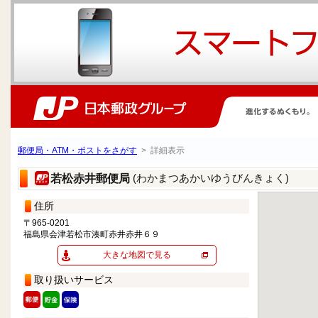
郵便局・ATM・ポストをさがす
> 詳細表示
(わかまつあかいゆうびんきょく)
若松赤井郵便局
住所
〒965-0201
福島県会津若松市湊町赤井赤井６９
大きな地図で見る
取り扱いサービス