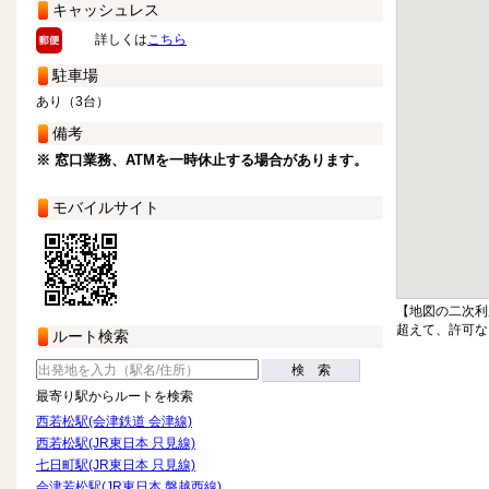
キャッシュレス
詳しくは
こちら
駐車場
あり（3台）
備考
※ 窓口業務、ATMを一時休止する場合があります。
モバイルサイト
【地図の二次利
超えて、許可な
ルート検索
検 索
最寄り駅からルートを検索
西若松駅(会津鉄道 会津線)
西若松駅(JR東日本 只見線)
七日町駅(JR東日本 只見線)
会津若松駅(JR東日本 磐越西線)