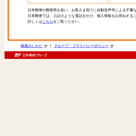
日本郵便や郵便局を装い、お客さま宛てに自動音声等による不審
日本郵便では、上記のような電話をかけ、個人情報をお尋ねする
詳しくは
こちら
をご覧ください。
|
検索のしかた
グループ・プライバシーポリシー