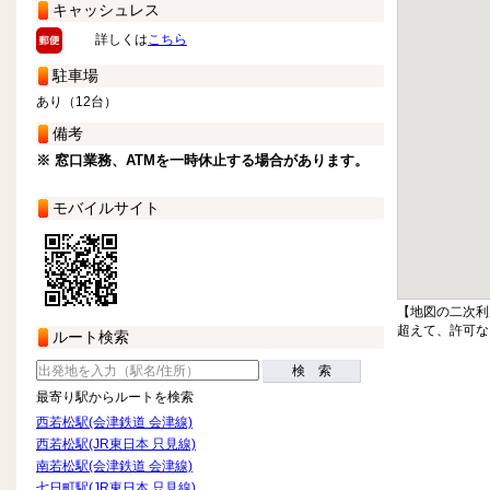
キャッシュレス
詳しくは
こちら
駐車場
あり（12台）
備考
※ 窓口業務、ATMを一時休止する場合があります。
モバイルサイト
【地図の二次利
超えて、許可な
ルート検索
検 索
最寄り駅からルートを検索
西若松駅(会津鉄道 会津線)
西若松駅(JR東日本 只見線)
南若松駅(会津鉄道 会津線)
七日町駅(JR東日本 只見線)