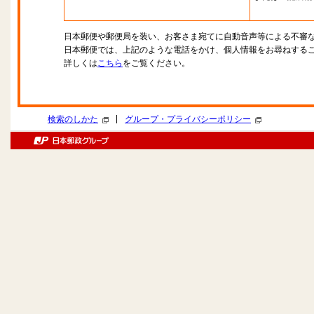
日本郵便や郵便局を装い、お客さま宛てに自動音声等による不審
日本郵便では、上記のような電話をかけ、個人情報をお尋ねする
詳しくは
こちら
をご覧ください。
|
検索のしかた
グループ・プライバシーポリシー