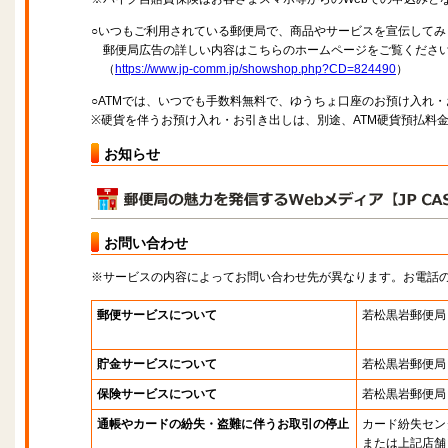
○いつもご利用されている郵便局で、商品やサービスを宣伝してみ
郵便局広告の詳しい内容はこちらのホームページをご覧くださ
（
https://www.jp-comm.jp/showshop.php?CD=824490
）
○ATMでは、いつでも手数料無料で、ゆうちょ口座のお預け入れ
※硬貨を伴うお預け入れ・お引き出しは、別途、ATM硬貨預払料
お知らせ
お問い合わせ
※サービスの内容によってお問い合わせ先が異なります。お電話
郵便サービスについて
若松黒岩郵便局
貯金サービスについて
若松黒岩郵便局
保険サービスについて
若松黒岩郵便局
通帳やカードの紛失・盗難に伴うお取引の停止
カード紛失セン
または上記店舗