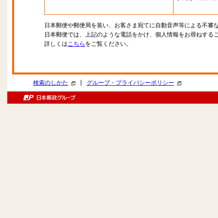
日本郵便や郵便局を装い、お客さま宛てに自動音声等による不審
日本郵便では、上記のような電話をかけ、個人情報をお尋ねする
詳しくは
こちら
をご覧ください。
|
検索のしかた
グループ・プライバシーポリシー