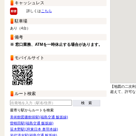
キャッシュレス
詳しくは
こちら
駐車場
あり（4台）
備考
※ 窓口業務、ATMを一時休止する場合があります。
モバイルサイト
【地図の二次利
超えて、許可な
ルート検索
検 索
最寄り駅からルートを検索
美術館図書館前駅(福島交通 飯坂線)
曽根田駅(福島交通 飯坂線)
笹木野駅(JR東日本 奥羽本線)
岩代清水駅(福島交通 飯坂線)