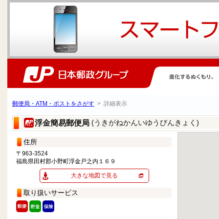
郵便局・ATM・ポストをさがす
> 詳細表示
(うきがねかんいゆうびんきょく)
浮金簡易郵便局
住所
〒963-3524
福島県田村郡小野町浮金戸之内１６９
大きな地図で見る
取り扱いサービス