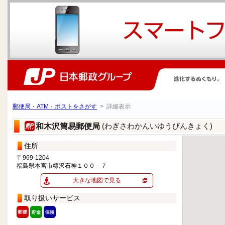
郵便局・ATM・ポストをさがす
> 詳細表示
(わぎさわかんいゆうびんきょく)
和木沢簡易郵便局
住所
〒969-1204
福島県本宮市糠沢石神１００－７
大きな地図で見る
取り扱いサービス