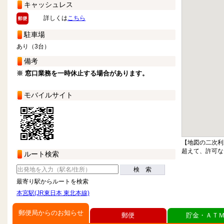
キャッシュレス
詳しくは
こちら
駐車場
あり（3台）
備考
※ 窓口業務を一時休止する場合があります。
モバイルサイト
【地図の二次利
超えて、許可な
ルート検索
検 索
最寄り駅からルートを検索
本宮駅(JR東日本 東北本線)
郵便局からのお知らせ
郵便
貯金・ＡＴ