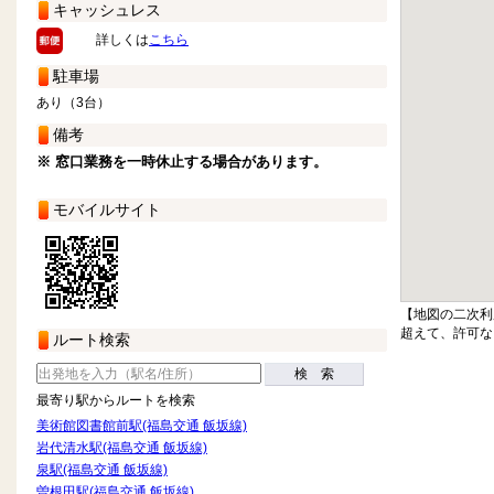
キャッシュレス
詳しくは
こちら
駐車場
あり（3台）
備考
※ 窓口業務を一時休止する場合があります。
モバイルサイト
【地図の二次利
超えて、許可な
ルート検索
検 索
最寄り駅からルートを検索
美術館図書館前駅(福島交通 飯坂線)
岩代清水駅(福島交通 飯坂線)
泉駅(福島交通 飯坂線)
曽根田駅(福島交通 飯坂線)