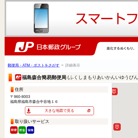
郵便局・ATM・ポストをさがす
> 詳細表示
(ふくしまもりあいかんいゆうびん
福島森合簡易郵便局
住所
〒960-8003
福島県福島市森合中谷地１６
大きな地図で見る
取り扱いサービス