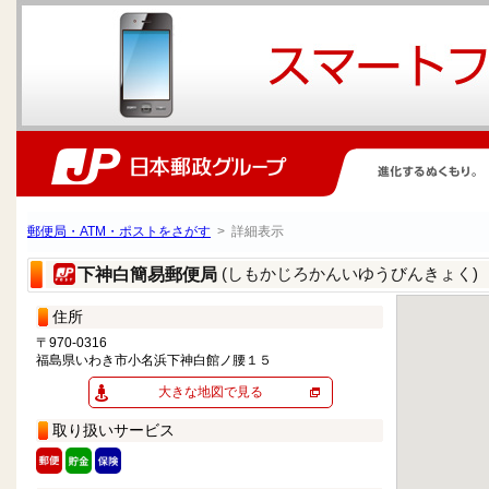
郵便局・ATM・ポストをさがす
> 詳細表示
(しもかじろかんいゆうびんきょく)
下神白簡易郵便局
住所
〒970-0316
福島県いわき市小名浜下神白館ノ腰１５
大きな地図で見る
取り扱いサービス