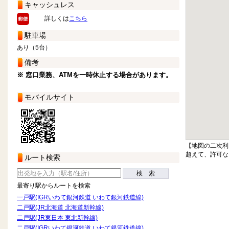
キャッシュレス
詳しくは
こちら
駐車場
あり（5台）
備考
※ 窓口業務、ATMを一時休止する場合があります。
モバイルサイト
【地図の二次利
超えて、許可な
ルート検索
検 索
最寄り駅からルートを検索
一戸駅(IGRいわて銀河鉄道 いわて銀河鉄道線)
二戸駅(JR北海道 北海道新幹線)
二戸駅(JR東日本 東北新幹線)
二戸駅(IGRいわて銀河鉄道 いわて銀河鉄道線)