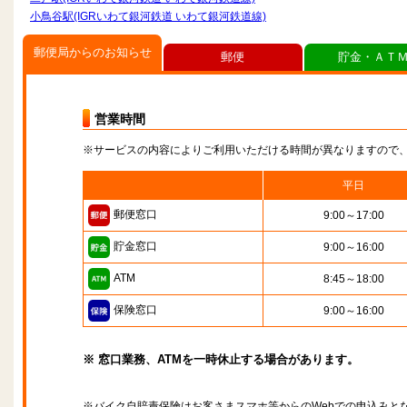
小鳥谷駅(IGRいわて銀河鉄道 いわて銀河鉄道線)
郵便局からのお知らせ
郵便
貯金・ＡＴ
営業時間
※サービスの内容によりご利用いただける時間が異なりますので
平日
郵便窓口
9:00～17:00
貯金窓口
9:00～16:00
ATM
8:45～18:00
保険窓口
9:00～16:00
※ 窓口業務、ATMを一時休止する場合があります。
※バイク自賠責保険はお客さまスマホ等からのWebでの申込みと