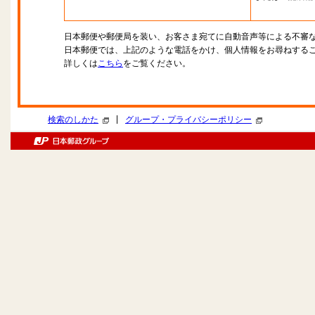
日本郵便や郵便局を装い、お客さま宛てに自動音声等による不審
日本郵便では、上記のような電話をかけ、個人情報をお尋ねする
詳しくは
こちら
をご覧ください。
|
検索のしかた
グループ・プライバシーポリシー