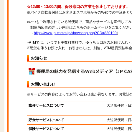
☆12:00～13:00の間、保険窓口の営業を休止しております。
※バイク自賠責保険はお客さまスマホ等からのWebでの申込みと
○いつもご利用されている郵便局で、商品やサービスを宣伝してみ
郵便局広告の詳しい内容はこちらのホームページをご覧くださ
（
https://www.jp-comm.jp/showshop.php?CD=830190
）
○ATMでは、いつでも手数料無料で、ゆうちょ口座のお預け入れ
※硬貨を伴うお預け入れ・お引き出しは、別途、ATM硬貨預払料
お知らせ
お問い合わせ
※サービスの内容によってお問い合わせ先が異なります。お電話
郵便サービスについて
大迫郵便局
（日
貯金サービスについて
大迫郵便局
（日
保険サービスについて
大迫郵便局
（日