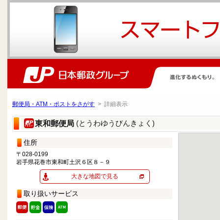
郵便局・ATM・ポストをさがす
> 詳細表示
(とうわゆうびんきょく)
東和郵便局
住所
〒028-0199
岩手県花巻市東和町土沢６区８－９
大きな地図で見る
取り扱いサービス