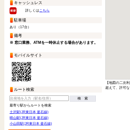
キャッシュレス
詳しくは
こちら
駐車場
あり（17台）
備考
※ 窓口業務、ATMを一時休止する場合があります。
モバイルサイト
【地図の二次利
超えて、許可な
ルート検索
検 索
最寄り駅からルートを検索
土沢駅(JR東日本 釜石線)
晴山駅(JR東日本 釜石線)
小山田駅(JR東日本 釜石線)