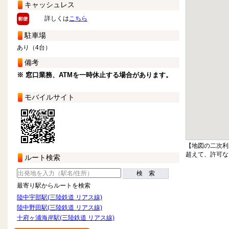
キャッシュレス
詳しくは
こちら
駐車場
あり（4台）
備考
※ 窓口業務、ATMを一時休止する場合があります。
モバイルサイト
【地図の二次利
超えて、許可な
ルート検索
検 索
最寄り駅からルートを検索
陸中宇部駅(三陸鉄道 リアス線)
陸中野田駅(三陸鉄道 リアス線)
十府ヶ浦海岸駅(三陸鉄道 リアス線)