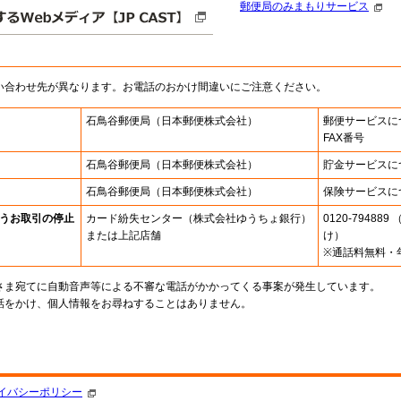
郵便局のみまもりサービス
い合わせ先が異なります。お電話のおかけ間違いにご注意ください。
石鳥谷郵便局
（日本郵便株式会社）
郵便サービスに
FAX番号
石鳥谷郵便局
（日本郵便株式会社）
貯金サービスに
石鳥谷郵便局
（日本郵便株式会社）
保険サービスに
うお取引の停止
カード紛失センター
（株式会社ゆうちょ銀行）
0120-7948
または上記店舗
け）
※通話料無料・
さま宛てに自動音声等による不審な電話がかかってくる事案が発生しています。
話をかけ、個人情報をお尋ねすることはありません。
。
イバシーポリシー