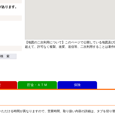
があります。
【地図の二次利用について】このページで公開している地図及び
超えて、許可なく複製、改変、送信等、二次利用することは著作
検 索
便
貯金・ＡＴＭ
保険
いただける時間が異なりますので、営業時間、取り扱い内容の詳細は、タブを切り