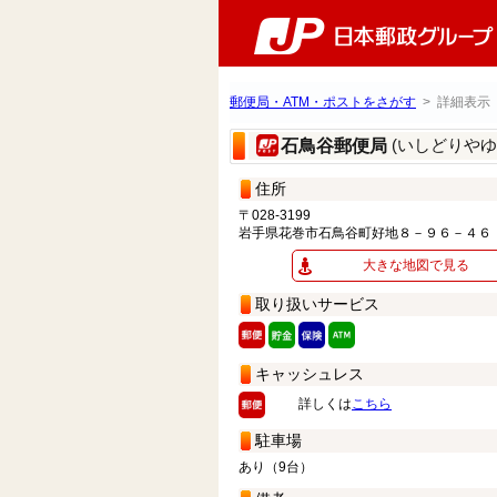
郵便局・ATM・ポストをさがす
> 詳細表示
(いしどりやゆ
石鳥谷郵便局
住所
〒028-3199
岩手県花巻市石鳥谷町好地８－９６－４６
大きな地図で見る
取り扱いサービス
キャッシュレス
詳しくは
こちら
駐車場
あり（9台）