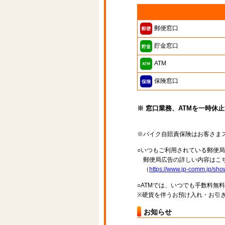
郵便窓口
貯金窓口
ATM
保険窓口
※ 窓口業務、ATMを一時休
※バイク自賠責保険はお客さま
○いつもご利用されている郵便
郵便局広告の詳しい内容はこち
（
https://www.jp-comm.jp/s
○ATMでは、いつでも手数料無
※硬貨を伴うお預け入れ・お引き
お知らせ