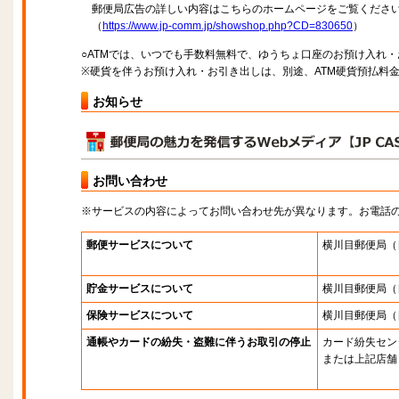
郵便局広告の詳しい内容はこちらのホームページをご覧くださ
（
https://www.jp-comm.jp/showshop.php?CD=830650
）
○ATMでは、いつでも手数料無料で、ゆうちょ口座のお預け入れ
※硬貨を伴うお預け入れ・お引き出しは、別途、ATM硬貨預払料
お知らせ
お問い合わせ
※サービスの内容によってお問い合わせ先が異なります。お電話
郵便サービスについて
横川目郵便局
（
貯金サービスについて
横川目郵便局
（
保険サービスについて
横川目郵便局
（
通帳やカードの紛失・盗難に伴うお取引の停止
カード紛失セン
または上記店舗