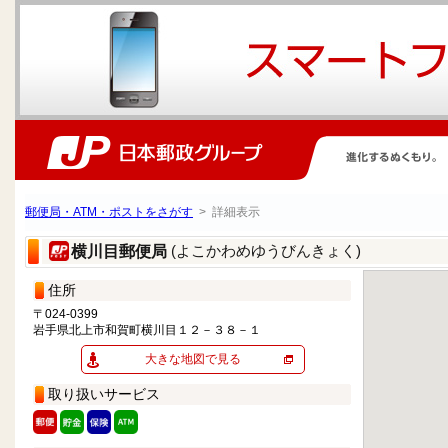
郵便局・ATM・ポストをさがす
> 詳細表示
(よこかわめゆうびんきょく)
横川目郵便局
住所
〒024-0399
岩手県北上市和賀町横川目１２－３８－１
大きな地図で見る
取り扱いサービス