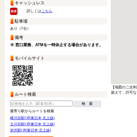
キャッシュレス
詳しくは
こちら
駐車場
あり（7台）
備考
※ 窓口業務、ATMを一時休止する場合があります。
モバイルサイト
【地図の二次利
超えて、許可な
ルート検索
検 索
最寄り駅からルートを検索
横川目駅(JR東日本 北上線)
立川目駅(JR東日本 北上線)
岩沢駅(JR東日本 北上線)