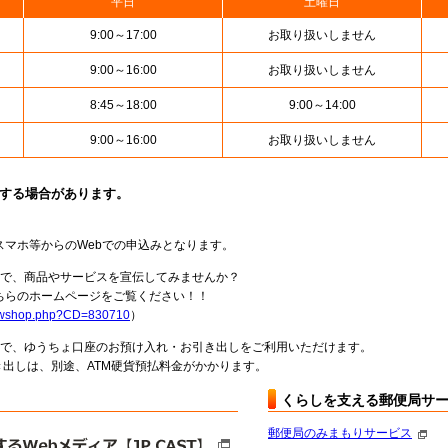
平日
土曜日
9:00～17:00
お取り扱いしません
9:00～16:00
お取り扱いしません
8:45～18:00
9:00～14:00
9:00～16:00
お取り扱いしません
止する場合があります。
スマホ等からのWebでの申込みとなります。
局で、商品やサービスを宣伝してみませんか？
らのホームページをご覧ください！！
howshop.php?CD=830710
）
料で、ゆうちょ口座のお預け入れ・お引き出しをご利用いただけます。
出しは、別途、ATM硬貨預払料金がかかります。
くらしを支える郵便局サ
郵便局のみまもりサービス