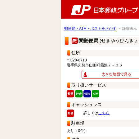
郵便局・ATM・ポストをさがす
> 詳細表示
(せきゆうびんきょ
関郵便局
住所
〒028-8713
岩手県久慈市山形町霜畑７－２６
大きな地図で見る
取り扱いサービス
キャッシュレス
詳しくは
こちら
駐車場
あり（3台）