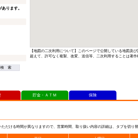
があります。
【地図の二次利用について】このページで公開している地図及び
超えて、許可なく複製、改変、送信等、二次利用することは著作
検 索
便
貯金・ＡＴＭ
保険
いただける時間が異なりますので、営業時間、取り扱い内容の詳細は、タブを切り