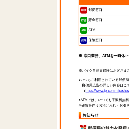
郵便窓口
貯金窓口
ATM
保険窓口
※ 窓口業務、ATMを一時休
※バイク自賠責保険はお客さま
○いつもご利用されている郵便
郵便局広告の詳しい内容はこち
（
https://www.jp-comm.jp/s
○ATMでは、いつでも手数料無
※硬貨を伴うお預け入れ・お引き
お知らせ