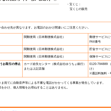
・宝くじ：
宝くじの販売
い合わせ先が異なります。お電話のおかけ間違いにご注意ください。
関郵便局
（日本郵便株式会社）
郵便サービスに
FAX番号
関郵便局
（日本郵便株式会社）
貯金サービスに
関郵便局
（日本郵便株式会社）
保険サービスに
うお取引の停止
カード紛失センター
（株式会社ゆうちょ銀行）
0120-7948
または上記店舗
け）
※通話料無料・
さま宛てに自動音声等による不審な電話がかかってくる事案が発生しています。
話をかけ、個人情報をお尋ねすることはありません。
。