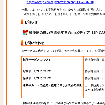
（
https://www.jp-comm.jp/showshop.php?CD=830720
）
○ATMでは、いつでも手数料無料で、ゆうちょ口座のお預け入れ
※硬貨を伴うお預け入れ・お引き出しは、別途、ATM硬貨預払料
お知らせ
お問い合わせ
※サービスの内容によってお問い合わせ先が異なります。お電話
郵便サービスについて
侍浜郵便局
（日
貯金サービスについて
侍浜郵便局
（日
保険サービスについて
侍浜郵便局
（日
通帳やカードの紛失・盗難に伴うお取引の停止
カード紛失セン
または上記店舗
日本郵便や郵便局を装い、お客さま宛てに自動音声等による不審