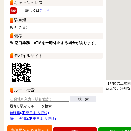
キャッシュレス
詳しくは
こちら
駐車場
あり（5台）
備考
※ 窓口業務、ATMを一時休止する場合があります。
モバイルサイト
【地図の二次利
超えて、許可な
ルート検索
検 索
最寄り駅からルートを検索
侍浜駅(JR東日本 八戸線)
陸中中野駅(JR東日本 八戸線)
郵便局からのお知らせ