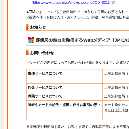
（
https://www.jp-comm.jp/showshop.php?CD=831140
）
○ATMでは、いつでも手数料無料で、ゆうちょ口座のお預け入れ
※硬貨を伴うお預け入れ・お引き出しは、別途、ATM硬貨預払料
お知らせ
お問い合わせ
※サービスの内容によってお問い合わせ先が異なります。お電話
郵便サービスについて
上平沢郵便局
（
貯金サービスについて
上平沢郵便局
（
保険サービスについて
上平沢郵便局
（
通帳やカードの紛失・盗難に伴うお取引の停止
カード紛失セン
または上記店舗
日本郵便や郵便局を装い、お客さま宛てに自動音声等による不審