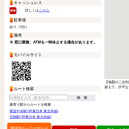
キャッシュレス
詳しくは
こちら
駐車場
あり（3台）
備考
※ 窓口業務、ATMを一時休止する場合があります。
モバイルサイト
【地図の二次利
超えて、許可な
ルート検索
検 索
最寄り駅からルートを検索
紫波中央駅(JR東日本 東北本線)
古館駅(JR東日本 東北本線)
郵便局からのお知らせ