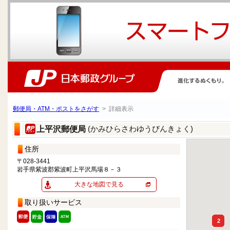
郵便局・ATM・ポストをさがす
> 詳細表示
(かみひらさわゆうびんきょく)
上平沢郵便局
住所
〒028-3441
岩手県紫波郡紫波町上平沢馬場８－３
大きな地図で見る
取り扱いサービス
2