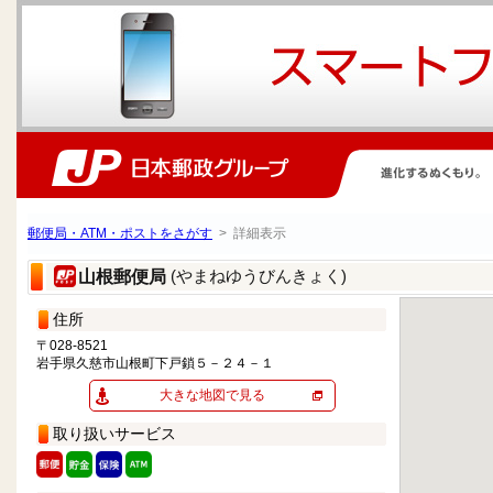
郵便局・ATM・ポストをさがす
> 詳細表示
(やまねゆうびんきょく)
山根郵便局
住所
〒028-8521
岩手県久慈市山根町下戸鎖５－２４－１
大きな地図で見る
取り扱いサービス