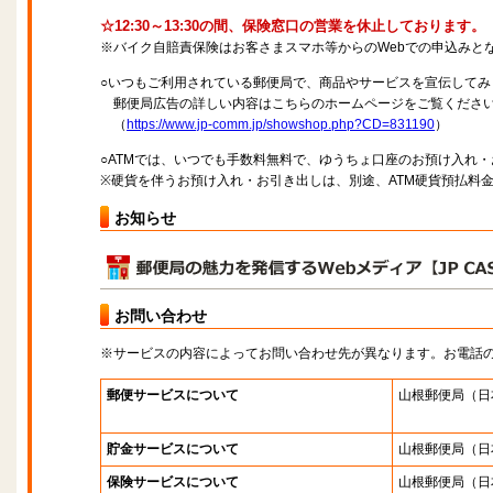
☆12:30～13:30の間、保険窓口の営業を休止しております。
※バイク自賠責保険はお客さまスマホ等からのWebでの申込みと
○いつもご利用されている郵便局で、商品やサービスを宣伝してみ
郵便局広告の詳しい内容はこちらのホームページをご覧くださ
（
https://www.jp-comm.jp/showshop.php?CD=831190
）
○ATMでは、いつでも手数料無料で、ゆうちょ口座のお預け入れ
※硬貨を伴うお預け入れ・お引き出しは、別途、ATM硬貨預払料
お知らせ
お問い合わせ
※サービスの内容によってお問い合わせ先が異なります。お電話
郵便サービスについて
山根郵便局
（日
貯金サービスについて
山根郵便局
（日
保険サービスについて
山根郵便局
（日