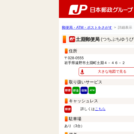
郵便局・ATM・ポストをさがす
> 詳細表示
(つちぶちゆうび
土淵郵便局
住所
〒028-0555
岩手県遠野市土淵町土淵４－４６－２
大きな地図で見る
取り扱いサービス
キャッシュレス
詳しくは
こちら
駐車場
あり（3台）