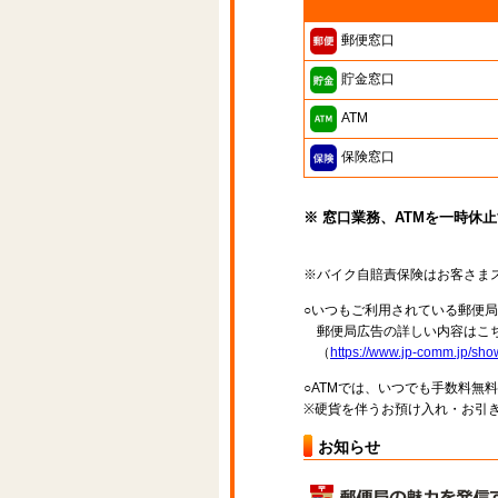
郵便窓口
貯金窓口
ATM
保険窓口
※ 窓口業務、ATMを一時休
※バイク自賠責保険はお客さま
○いつもご利用されている郵便
郵便局広告の詳しい内容はこち
（
https://www.jp-comm.jp/s
○ATMでは、いつでも手数料無
※硬貨を伴うお預け入れ・お引き
お知らせ