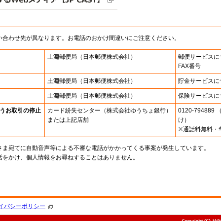
い合わせ先が異なります。お電話のおかけ間違いにご注意ください。
土淵郵便局
（日本郵便株式会社）
郵便サービスに
FAX番号
土淵郵便局
（日本郵便株式会社）
貯金サービスに
土淵郵便局
（日本郵便株式会社）
保険サービスに
うお取引の停止
カード紛失センター
（株式会社ゆうちょ銀行）
0120-7948
または上記店舗
け）
※通話料無料・
さま宛てに自動音声等による不審な電話がかかってくる事案が発生しています。
話をかけ、個人情報をお尋ねすることはありません。
。
イバシーポリシー