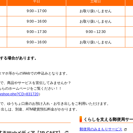
平日
土曜日
9:00～17:00
お取り扱いしません
9:00～16:00
お取り扱いしません
9:00～17:30
9:00～12:30
9:00～16:00
お取り扱いしません
止する場合があります。
スマホ等からのWebでの申込みとなります。
局で、商品やサービスを宣伝してみませんか？
らのホームページをご覧ください！！
howshop.php?CD=831720
）
料で、ゆうちょ口座のお預け入れ・お引き出しをご利用いただけます。
出しは、別途、ATM硬貨預払料金がかかります。
くらしを支える郵便局サ
郵便局のみまもりサービス