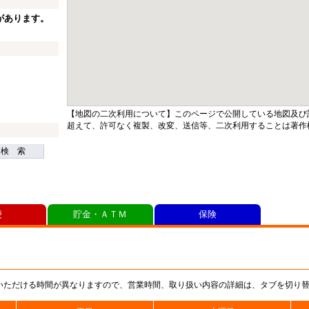
があります。
【地図の二次利用について】このページで公開している地図及び
超えて、許可なく複製、改変、送信等、二次利用することは著作
検 索
便
貯金・ＡＴＭ
保険
いただける時間が異なりますので、営業時間、取り扱い内容の詳細は、タブを切り