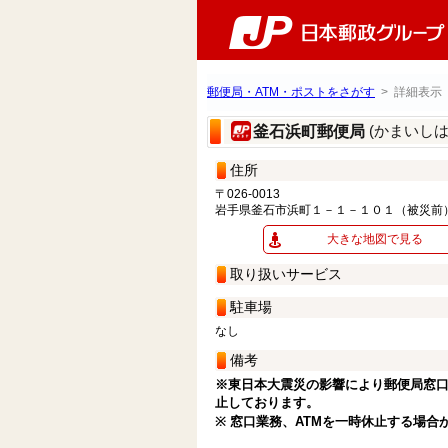
郵便局・ATM・ポストをさがす
> 詳細表示
(かまいし
釜石浜町郵便局
住所
〒026-0013
岩手県釜石市浜町１－１－１０１（被災前
大きな地図で見る
取り扱いサービス
駐車場
なし
備考
※東日本大震災の影響により郵便局窓口
止しております。
※ 窓口業務、ATMを一時休止する場合