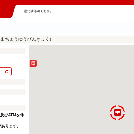
はまちょうゆうびんきょく)
）
及びATMを休
があります。