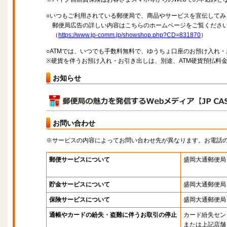
○いつもご利用されている郵便局で、商品やサービスを宣伝してみ
郵便局広告の詳しい内容はこちらのホームページをご覧くださ
（
https://www.jp-comm.jp/showshop.php?CD=831870
）
○ATMでは、いつでも手数料無料で、ゆうちょ口座のお預け入れ
※硬貨を伴うお預け入れ・お引き出しは、別途、ATM硬貨預払料
お知らせ
お問い合わせ
※サービスの内容によってお問い合わせ先が異なります。お電話
郵便サービスについて
盛岡大通郵便局
貯金サービスについて
盛岡大通郵便局
保険サービスについて
盛岡大通郵便局
通帳やカードの紛失・盗難に伴うお取引の停止
カード紛失セン
または上記店舗