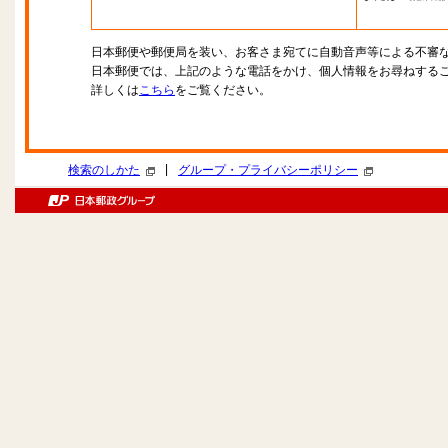
日本郵便や郵便局を装い、お客さま宛てに自動音声等による不審
日本郵便では、上記のような電話をかけ、個人情報をお尋ねする
詳しくは
こちら
をご覧ください。
|
検索のしかた
グループ・プライバシーポリシー