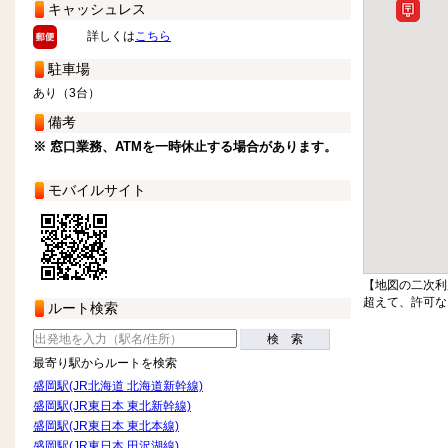
キャッシュレス
詳しくは
こちら
駐車場
あり（3台）
備考
※ 窓口業務、ATMを一時休止する場合があります。
モバイルサイト
【地図の二次利
超えて、許可な
ルート検索
検 索
最寄り駅からルートを検索
盛岡駅(JR北海道 北海道新幹線)
盛岡駅(JR東日本 東北新幹線)
盛岡駅(JR東日本 東北本線)
盛岡駅(JR東日本 田沢湖線)