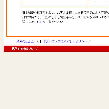
日本郵便や郵便局を装い、お客さま宛てに自動音声等による不審
日本郵便では、上記のような電話をかけ、個人情報をお尋ねする
詳しくは
こちら
をご覧ください。
|
検索のしかた
グループ・プライバシーポリシー