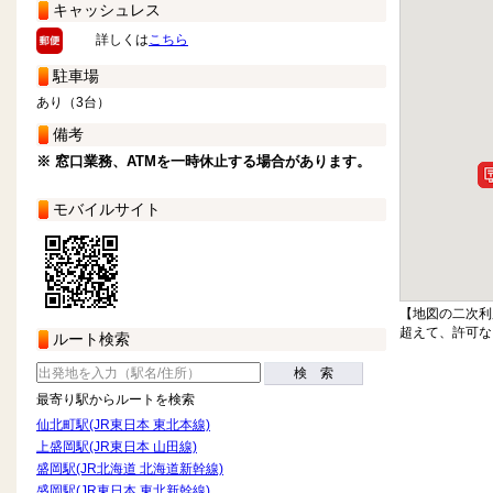
キャッシュレス
詳しくは
こちら
駐車場
あり（3台）
備考
※ 窓口業務、ATMを一時休止する場合があります。
モバイルサイト
【地図の二次利
超えて、許可な
ルート検索
検 索
最寄り駅からルートを検索
仙北町駅(JR東日本 東北本線)
上盛岡駅(JR東日本 山田線)
盛岡駅(JR北海道 北海道新幹線)
盛岡駅(JR東日本 東北新幹線)