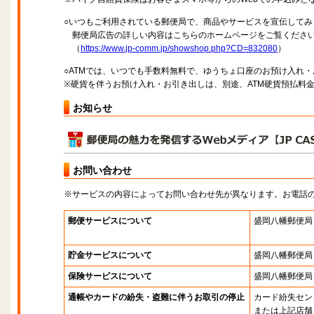
○いつもご利用されている郵便局で、商品やサービスを宣伝してみ
郵便局広告の詳しい内容はこちらのホームページをご覧くださ
（
https://www.jp-comm.jp/showshop.php?CD=832080
）
○ATMでは、いつでも手数料無料で、ゆうちょ口座のお預け入れ
※硬貨を伴うお預け入れ・お引き出しは、別途、ATM硬貨預払料
お知らせ
お問い合わせ
※サービスの内容によってお問い合わせ先が異なります。お電話
郵便サービスについて
盛岡八幡郵便局
貯金サービスについて
盛岡八幡郵便局
保険サービスについて
盛岡八幡郵便局
通帳やカードの紛失・盗難に伴うお取引の停止
カード紛失セン
または上記店舗