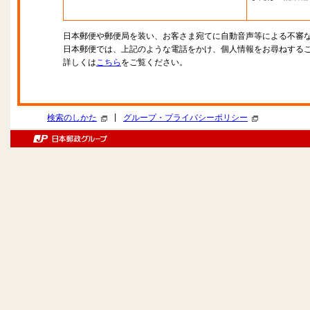
日本郵便や郵便局を装い、お客さま宛てに自動音声等による不審
日本郵便では、上記のような電話をかけ、個人情報をお尋ねする
詳しくは
こちら
をご覧ください。
|
検索のしかた
グループ・プライバシーポリシー