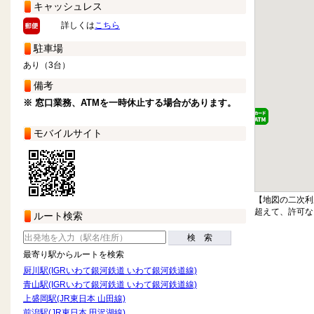
キャッシュレス
詳しくは
こちら
駐車場
あり（3台）
備考
※ 窓口業務、ATMを一時休止する場合があります。
モバイルサイト
【地図の二次利
超えて、許可な
ルート検索
検 索
最寄り駅からルートを検索
厨川駅(IGRいわて銀河鉄道 いわて銀河鉄道線)
青山駅(IGRいわて銀河鉄道 いわて銀河鉄道線)
上盛岡駅(JR東日本 山田線)
前潟駅(JR東日本 田沢湖線)