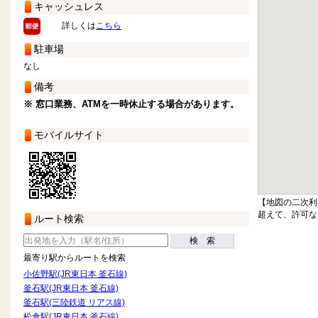
キャッシュレス
詳しくは
こちら
駐車場
なし
備考
※ 窓口業務、ATMを一時休止する場合があります。
モバイルサイト
【地図の二次利
超えて、許可な
ルート検索
検 索
最寄り駅からルートを検索
小佐野駅(JR東日本 釜石線)
釜石駅(JR東日本 釜石線)
釜石駅(三陸鉄道 リアス線)
松倉駅(JR東日本 釜石線)