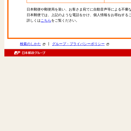
日本郵便や郵便局を装い、お客さま宛てに自動音声等による不審
日本郵便では、上記のような電話をかけ、個人情報をお尋ねする
詳しくは
こちら
をご覧ください。
|
検索のしかた
グループ・プライバシーポリシー